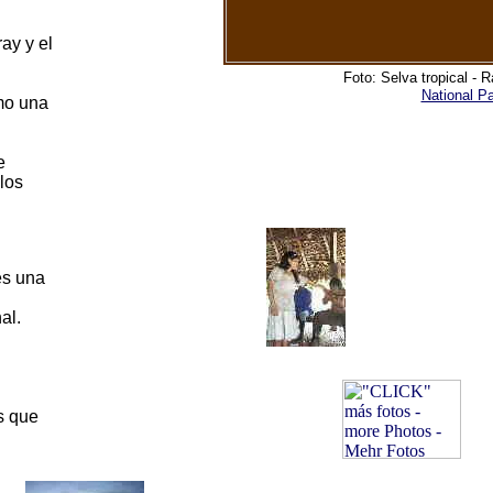
ay y el
Foto: Selva tropical - 
National P
mo una
e
los
es una
al.
es que