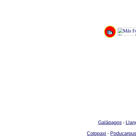
Galápagos
-
Llan
Cotopaxi
-
Poducarpu