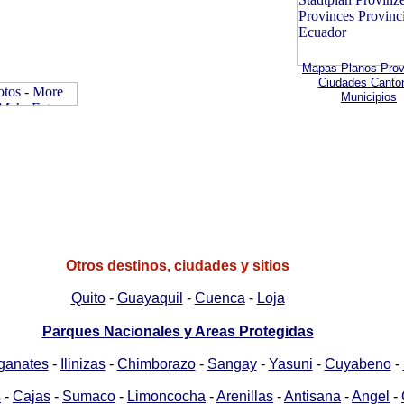
Mapas Planos Prov
Ciudades Canto
Municipios
Otros destinos, ciudades y sitios
Quito
-
Guayaquil
-
Cuenca
-
Loja
Parques Nacionales y Areas Protegidas
ganates
-
Ilinizas
-
Chimborazo
-
Sangay
-
Yasuni
-
Cuyabeno
-
s
-
Cajas
-
Sumaco
-
Limoncocha
-
Arenillas
-
Antisana
-
Angel
-