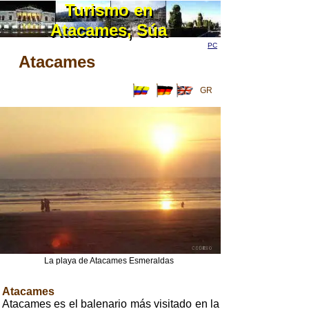
Turismo en
Turismo en
Atacames, Súa
Atacames, Súa
PC
Atacames
GR
La playa de Atacames Esmeraldas
Atacames
Atacames es el balenario más visitado en la