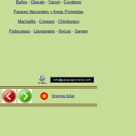
Baños
-
Otavalo
-
Yasuni
-
Cuyabeno
Parques Nacionales y Areas Protegidas
Machalilla
-
Cotopaxi
-
Chimborazo
Poducarpus
-
Llanganates
-
Ilinizas
-
Sangay
Energia Solar