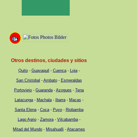
Otros destinos, ciudades y sitios
Quito
-
Guayaquil
-
Cuenca
-
Loja
-
San Cristobal
-
Ambato
-
Esmeraldas
Portoviejo
-
Guaranda
-
Azogues
-
Tena
Latacunga
-
Machala
-
Ibarra
-
Macas
-
Santa Elena
-
Coca
-
Puyo
-
Riobamba
Lago Agrio
-
Zamora
-
Vilcabamba
-
Mitad del Mundo
-
Misahualli
-
Atacames