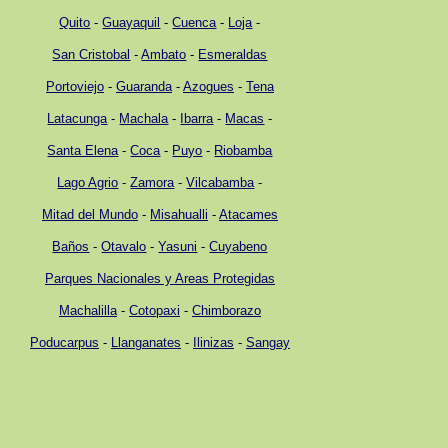
Quito
-
Guayaquil
-
Cuenca
-
Loja
-
San Cristobal
-
Ambato
-
Esmeraldas
Portoviejo
-
Guaranda
-
Azogues
-
Tena
Latacunga
-
Machala
-
Ibarra
-
Macas
-
Santa Elena
-
Coca
-
Puyo
-
Riobamba
Lago Agrio
-
Zamora
-
Vilcabamba
-
Mitad del Mundo
-
Misahualli
-
Atacames
Baños
-
Otavalo
-
Yasuni
-
Cuyabeno
Parques Nacionales y Areas Protegidas
Machalilla
-
Cotopaxi
-
Chimborazo
Poducarpus
-
Llanganates
-
Ilinizas
-
Sangay