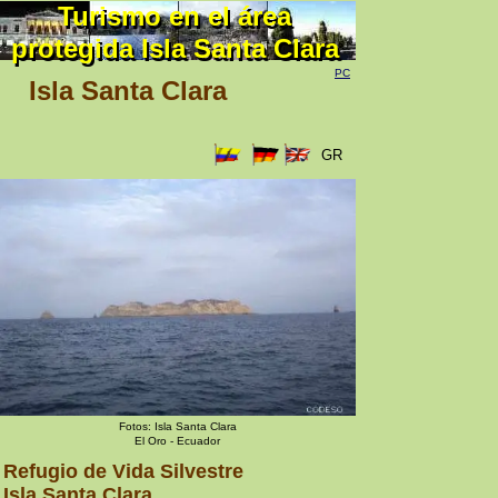
Turismo en el área
Turismo en el área
protegida Isla Santa Clara
protegida Isla Santa Clara
PC
Isla Santa Clara
GR
Fotos: Isla Santa Clara
El Oro - Ecuador
Refugio de Vida Silvestre
Isla Santa Clara