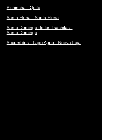
Pichincha - Quito
Santa Elena - Santa Elena
Santo Domingo de los Tsáchilas -
Santo Domingo
Sucumbíos - Lago Agrio - Nueva Loja
Tungurahua - Ambato
Zamora Chinchipe - Zamora
Turismo en Chimborazo
Tourism in Chimborazo