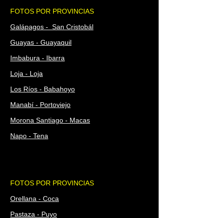
FOTOS POR PROVINCIAS
Galápagos - San Cristobál
Guayas - Guayaquil
Imbabura - Ibarra
Loja - Loja
Los Ríos - Babahoyo
Manabí - Portoviejo
Morona Santiago - Macas
Napo - Tena
FOTOS POR PROVINCIAS
Orellana - Coca
Pastaza - Puyo