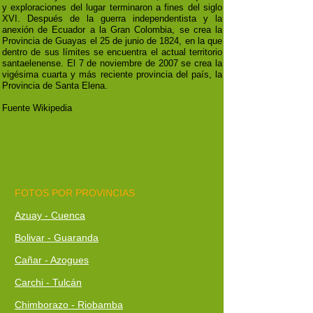
y exploraciones del lugar terminaron a fines del siglo
XVI. Después de la guerra independentista y la
anexión de Ecuador a la Gran Colombia, se crea la
Provincia de Guayas el 25 de junio de 1824, en la que
dentro de sus límites se encuentra el actual territorio
santaelenense. El 7 de noviembre de 2007 se crea la
vigésima cuarta y más reciente provincia del país, la
Provincia de Santa Elena.
Fuente Wikipedia
FOTOS POR PROVINCIAS
Azuay - Cuenca
Bolivar - Guaranda
Cañar - Azogues
Carchi - Tulcán
Chimborazo - Riobamba