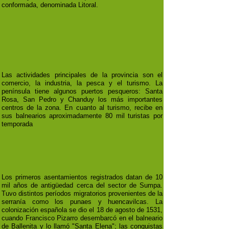
conformada, denominada Litoral.
Las actividades principales de la provincia son el
comercio, la industria, la pesca y el turismo. La
península tiene algunos puertos pesqueros: Santa
Rosa, San Pedro y Chanduy los más importantes
centros de la zona. En cuanto al turismo, recibe en
sus balnearios aproximadamente 80 mil turistas por
temporada
Los primeros asentamientos registrados datan de 10
mil años de antigüedad cerca del sector de Sumpa.
Tuvo distintos períodos migratorios provenientes de la
serranía como los punaes y huencavilcas. La
colonización española se dio el 18 de agosto de 1531,
cuando Francisco Pizarro desembarcó en el balneario
de Ballenita y lo llamó "Santa Elena"; las conquistas