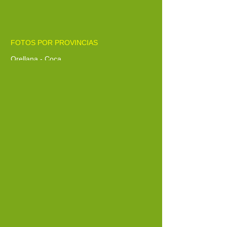
FOTOS POR PROVINCIAS
Orellana - Coca
Pastaza - Puyo
Pichincha - Quito
Santa Elena - Santa Elena
Santo Domingo de los Tsáchilas -
Santo Domingo
Sucumbíos - Lago Agrio - Nueva Loja
Tungurahua - Ambato
Zamora Chinchipe - Zamora