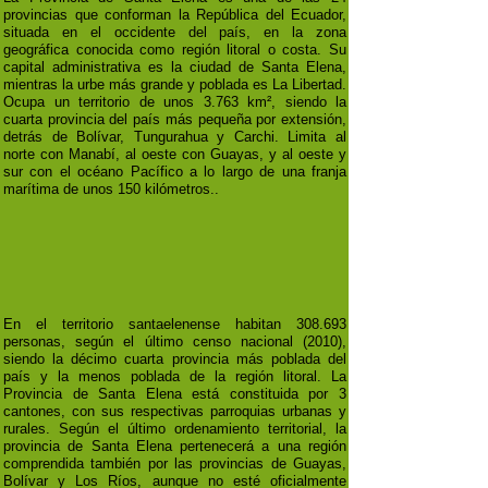
provincias que conforman la República del Ecuador,
situada en el occidente del país, en la zona
geográfica conocida como región litoral o costa. Su
capital administrativa es la ciudad de Santa Elena,
mientras la urbe más grande y poblada es La Libertad.
Ocupa un territorio de unos 3.763 km², siendo la
cuarta provincia del país más pequeña por extensión,
detrás de Bolívar, Tungurahua y Carchi. Limita al
norte con Manabí, al oeste con Guayas, y al oeste y
sur con el océano Pacífico a lo largo de una franja
marítima de unos 150 kilómetros..
En el territorio santaelenense habitan 308.693
personas, según el último censo nacional (2010),
siendo la décimo cuarta provincia más poblada del
país y la menos poblada de la región litoral. La
Provincia de Santa Elena está constituida por 3
cantones, con sus respectivas parroquias urbanas y
rurales. Según el último ordenamiento territorial, la
provincia de Santa Elena pertenecerá a una región
comprendida también por las provincias de Guayas,
Bolívar y Los Ríos, aunque no esté oficialmente