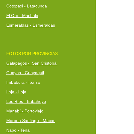
Cotopaxi - Latacunga
El Oro - Machala
Esmeraldas - Esmeraldas
FOTOS POR PROVINCIAS
Galápagos - San Cristobál
Guayas - Guayaquil
Imbabura - Ibarra
Loja - Loja
Los Ríos - Babahoyo
Manabí - Portoviejo
Morona Santiago - Macas
Napo - Tena