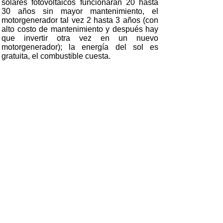
solares fotovoltaicos funcionaran 20 hasta
30 años sin mayor mantenimiento, el
motorgenerador tal vez 2 hasta 3 años (con
alto costo de mantenimiento y después hay
que invertir otra vez en un nuevo
motorgenerador); la energía del sol es
gratuita, el combustible cuesta.
Los recursos usados para generar luz en la
casa en zonas rurales son kerex (Petromax),
pilas y baterías. Especialmente los sistemas
solares domésticos (solar home systems)
tienen una serie de ventajas en relación de
otros fuentes:
No hay producción de gases tóxicos
No hay peligro de incendios
Se dispone de una luz de mejor
calidad
Se garantiza la continuidad del
suministro de energía