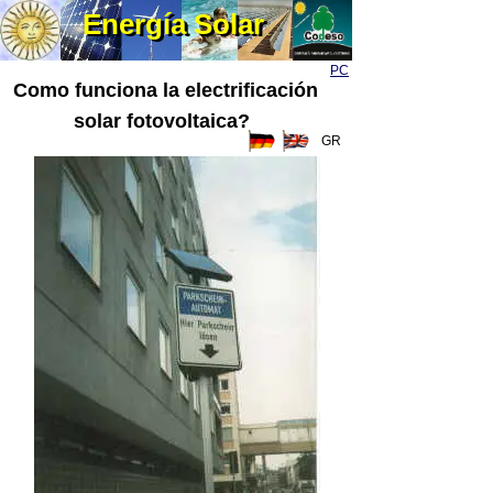
Energía Solar
Energía Solar
PC
Como funciona la electrificación
solar fotovoltaica?
GR