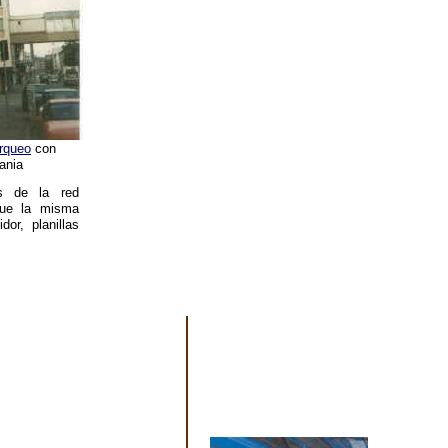
rqueo
con
ania
es de la red
que la misma
dor, planillas