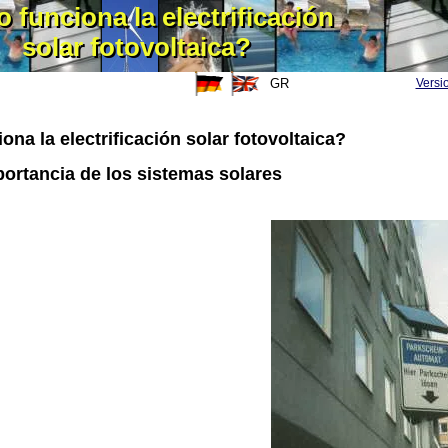
funciona la electrificación
 funciona la electrificación
solar fotovoltaica?
solar fotovoltaica?
GR
Versi
na la electrificación solar fotovoltaica?
ortancia de los sistemas solares