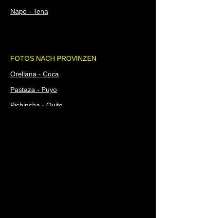
Napo - Tena
FOTOS NACH PROVINZEN
Orellana - Coca
Pastaza - Puyo
Pichincha - Quito
Santa Elena - Santa Elena
Santo Domingo de los Tsáchilas -
Santo Domingo
Sucumbíos - Lago Agrio - Nueva Loja
Tungurahua - Ambato
Zamora Chinchipe - Zamora