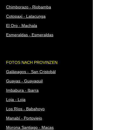
Chimborazo - Riobamba
Cotopaxi - Latacunga
El Oro - Machala
Esmeraldas - Esmeraldas
FOTOS NACH PROVINZEN
Galápagos - San Cristobál
Guayas - Guayaquil
Imbabura - Ibarra
Loja - Loja
Los Ríos - Babahoyo
Manabí - Portoviejo
Morona Santiago - Macas