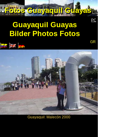
Fotos Guayaquil Guayas
Fotos Guayaquil Guayas
PC
Guayaquil Guayas
Bilder Photos Fotos
GR
Guayaquil: Malecón 2000