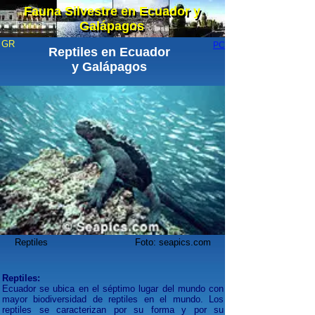
Fauna Silvestre en Ecuador y
Fauna Silvestre en Ecuador y
Galápagos
Galápagos
GR
PC
Reptiles en Ecuador
y Galápagos
Reptiles Foto: seapics.com
Reptiles:
Ecuador se ubica en el séptimo lugar del mundo con
mayor biodiversidad de reptiles en el mundo. Los
reptiles se caracterizan por su forma y por su