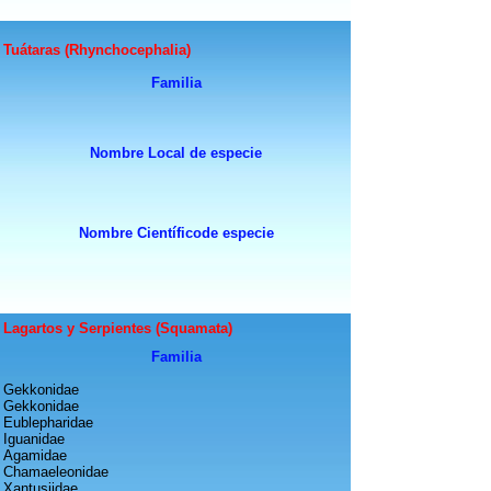
Tuátaras (Rhynchocephalia)
Fam
ilia
Nombre Local de especie
Nombre Científicode especie
Lagartos y Serpientes (Squamata)
Fam
ilia
Gekkonidae
Gekkonidae
Eublepharidae
Iguanidae
Agamidae
Chamaeleonidae
Xantusiidae