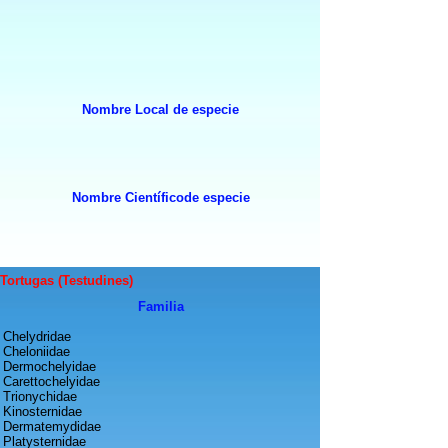
Nombre Local de especie
Nombre Científicode especie
Tortugas (Testudines)
Fam
ilia
Chelydridae
Cheloniidae
Dermochelyidae
Carettochelyidae
Trionychidae
Kinosternidae
Dermatemydidae
Platysternidae