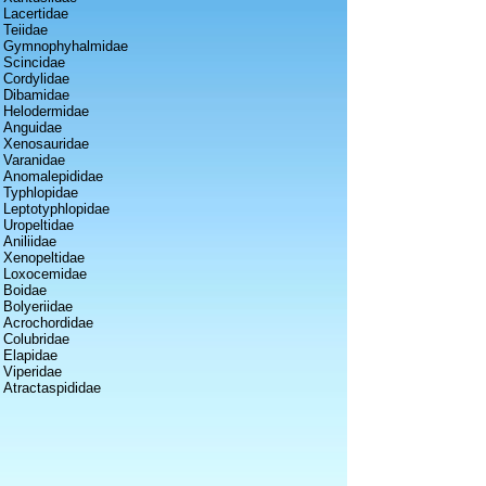
Lacertidae
Teiidae
Gymnophyhalmidae
Scincidae
Cordylidae
Dibamidae
Helodermidae
Anguidae
Xenosauridae
Varanidae
Anomalepididae
Typhlopidae
Leptotyphlopidae
Uropeltidae
Aniliidae
Xenopeltidae
Loxocemidae
Boidae
Bolyeriidae
Acrochordidae
Colubridae
Elapidae
Viperidae
Atractaspididae