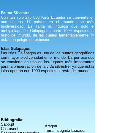
Fauna Silvestre
Con tan solo 275 830 Km2 Ecuador se convierte en
uno de los 17 países en el mundo con más
biodiversidad. Es tanta su riqueza que solo el
archipiélago de Galápagos aporta 1900 especies al
resto del mundo, de las cuales lamentablemente 74
están en peligro de extinción.
Islas Galápagos
Las islas Galápagos es uno de los puntos geográficos
con mayor biodiversidad en el mundo. Es por eso que
se convierte en uno de los lugares más importantes
para la preservación de la vida silvestre, ya que estas
islas aportan con 1900 especies al resto del mundo.
Bibliografia:
Sapo.pt
Aragon
Costasnet
Terra incognita Ecuador