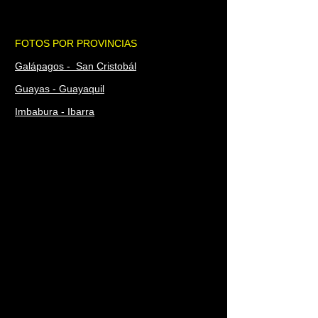
FOTOS POR PROVINCIAS
Galápagos - San Cristobál
Guayas - Guayaquil
Imbabura - Ibarra
Loja - Loja
Los Ríos - Babahoyo
Manabí - Portoviejo
Morona Santiago - Macas
Napo - Tena
FOTOS POR PROVINCIAS
Orellana - Coca