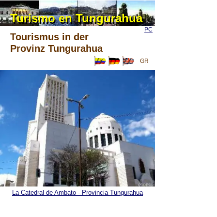
Turismo en Tungurahua
Turismo en Tungurahua
PC
Tourismus in der
Provinz Tungurahua
GR
La Catedral de Ambato - Provincia Tungurahua