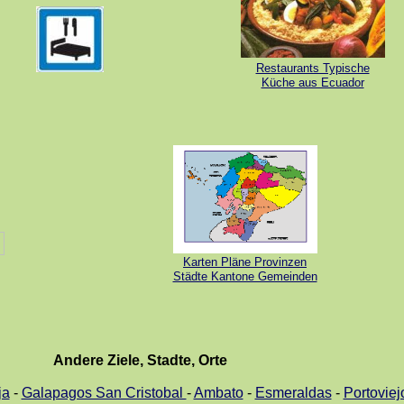
Restaurants Typische
Küche aus Ecuador
Karten Pläne Provinzen
Städte Kantone Gemeinden
Andere Ziele, Stadte, Orte
ja
-
Galapagos San Cristobal
-
Ambato
-
Esmeraldas
-
Portoviej