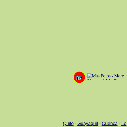
Quito
-
Guayaquil
-
Cuenca
-
Lo