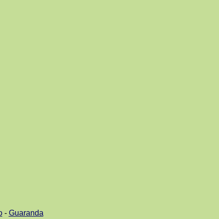
o
-
Guaranda