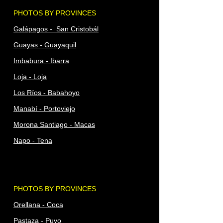
PHOTOS BY PROVINCES
Galápagos - San Cristobál
Guayas - Guayaquil
Imbabura - Ibarra
Loja - Loja
Los Ríos - Babahoyo
Manabí - Portoviejo
Morona Santiago - Macas
Napo - Tena
PHOTOS BY PROVINCES
Orellana - Coca
Pastaza - Puyo