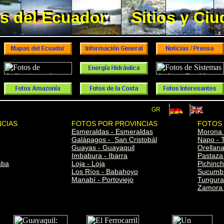
s del Ecuador
Sitios y Ci
s del Ecuador
Sitios y Ci
GR
NCIAS
FOTOS POR PROVINCIAS
FOTOS 
Esmeraldas - Esmeraldas
Morona 
Galápagos - San Cristobál
Napo - 
Guayas - Guayaquil
Orellan
Imbabura - Ibarra
Pastaza
mba
Loja - Loja
Pichinch
Los Ríos - Babahoyo
Sucumbí
Manabí - Portoviejo
Tungura
Zamora 