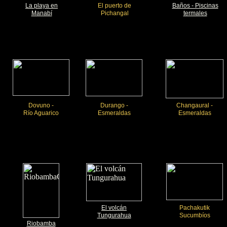
La playa en
El puerto de
Baños - Piscinas
Manabí
Pichangal
termales
Dovuno -
Durango -
Changaural -
Río Aguarico
Esmeraldas
Esmeraldas
El volcán
Pachakutik
Tungurahua
Sucumbíos
Riobamba