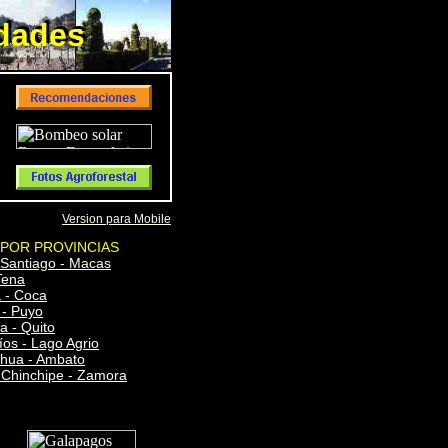
udades
udades
Version para Mobile
POR PROVINCIAS
Santiago - Macas
Tena
a - Coca
 - Puyo
a - Quito
os - Lago Agrio
hua - Ambato
Chinchipe - Zamora