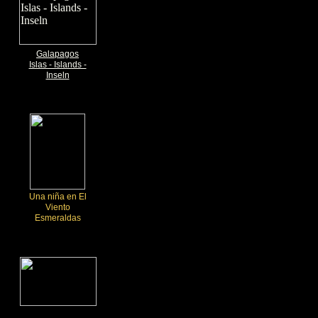
Galapagos
Islas - Islands -
Inseln
Una niña en El
Viento
Esmeraldas