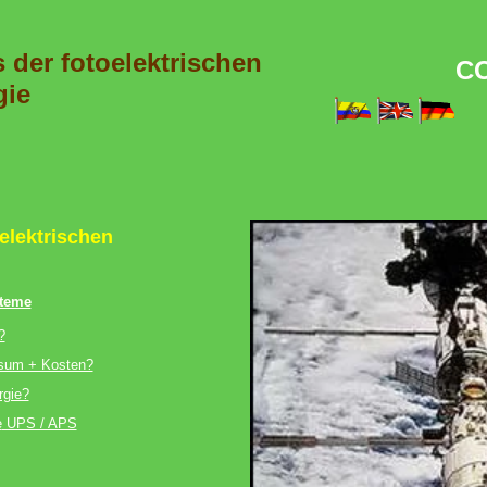
 der fotoelektrischen
C
gie
elektrischen
steme
?
sum + Kosten?
rgie?
e
UPS / APS