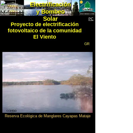
Electrificación
Electrificación
y Bombeo
y Bombeo
Solar
Solar
PC
Proyecto de electrificación
fotovoltaico de la comunidad
El Viento
GR
Reserva Ecológica de Manglares Cayapas Mataje