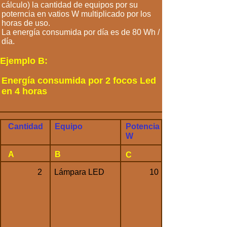
cálculo) la cantidad de equipos por su
poterncia en vatios W multiplicado por los
horas de uso.
La energía consumida por día es de 80 Wh /
día.
Ejemplo B:
Energía consumida por 2 focos Led
en 4 horas
Cantidad
Equipo
Potencia
W
A
B
C
2
Lámpara LED
10