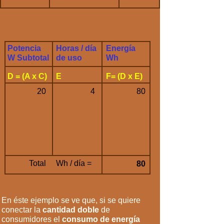
Potencia
Horas / día
Energía
W Subtotal
de uso
Wh
D = (A x C)
E
F= (D x E)
20
4
80
Total
Wh / día =
80
En éste ejemplo se ve que, si se quiere
conectar la
cantidad
doble
de
consumidores el
consumo de energía