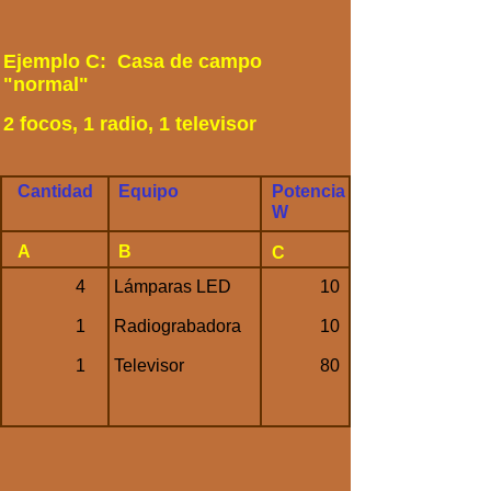
Ejemplo C: Casa de campo
"normal"
2 focos, 1 radio, 1 televisor
Cantidad
Equipo
Potencia
W
A
B
C
4
Lámparas LED
10
1
Radiograbadora
10
1
Televisor
80