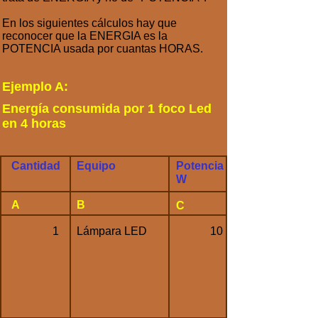
En los siguientes cálculos hay que
reconocer que la ENERGIA es la
POTENCIA usada por cuantas HORAS.
Ejemplo A:
Energía consumida por 1 foco Led
en 4 horas
Cantidad
Equipo
Potencia
W
A
B
C
1
Lámpara LED
10