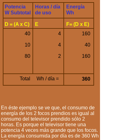
Potencia
Horas / día
Energía
W Subtotal
de uso
Wh
D = (A x C)
E
F= (D x E)
40
4
160
10
4
40
80
2
160
Total
Wh / día =
360
En éste ejemplo se ve que, el consumo de
energía de los 2 focos prendios es igual al
consumo del televisor prendido sólo 2
horas. Es porque el televisor tiene una
potencia 4 veces más grande que los focos.
La energía consumida por día es de 360 Wh