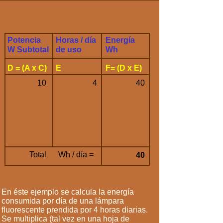
Potencia
Horas / día
Energía
W Subtotal
de uso
Wh
D = (A x C)
E
F= (D x E)
10
4
40
Total
Wh / día =
40
En éste ejemplo se calcula la energía
consumida por día de una lámpara
fluorescente prendida por 4 horas diarias.
Se multiplica (tal vez en una hoja de