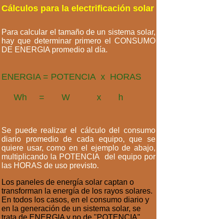
Cálculos para la electrificación solar
Para calcular el tamaño de un sistema solar,
hay que determinar primero el CONSUMO
DE ENERGIA promedio al día.
ENERGIA = POTENCIA x HORAS
Wh = W x h
Se puede realizar el cálculo del consumo
diario promedio de cada equipo, que se
quiere usar, como en el ejemplo de abajo,
multiplicando la POTENCIA del equipo por
las HORAS de uso previsto.
Los paneles de energía solar captan o
transforman la energía de los rayos solares.
En todos los casos, en el consumo diario y
en la generación de un sistema solar, se
trata de ENERGIA y no de "POTENCIA".