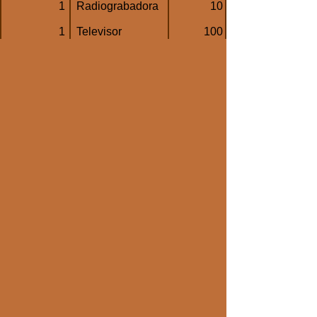
1
Radiograbadora
10
1
Televisor
100
1
Refrigeradora
200
Potencia
Horas / día
Energía
W Subtotal
de uso
Wh
D = (A x C)
E
F= (D x E)
40
4
160
10
4
40
100
2
200
200
** 8
1.600
Total
Wh / día =
2.000