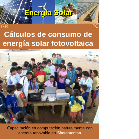
Energía Solar
Energía Solar
GR
PC
Cálculos de consumo de
energía solar fotovoltaica
Capacitación en computación naturalmente con
energía renovable en
Sharamentsa