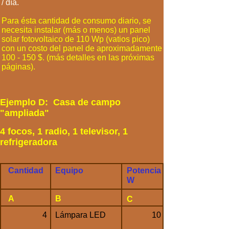
/ día.
Para ésta cantidad de consumo diario, se
necesita instalar (más o menos) un panel
solar fotovoltaico de 110 Wp (vatios pico)
con un costo del panel de aproximadamente
100 - 150 $. (más detalles en las próximas
páginas).
Ejemplo D: Casa de campo
"ampliada"
4 focos, 1 radio, 1 televisor, 1
refrigeradora
Cantidad
Equipo
Potencia
W
A
B
C
4
Lámpara LED
10